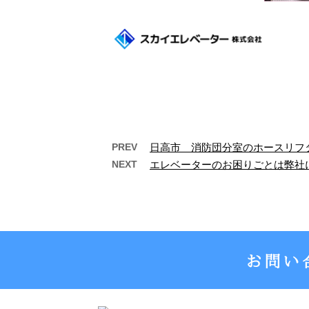
PREV
日高市 消防団分室のホースリフ
NEXT
エレベーターのお困りごとは弊社
ホームページを開設しまし
【未経
た。
テ
スカイエレベーター株式会社で
こんに
は、新たにホームページを開設
点に昇
しました。 これまで以上に施主
メンテ
さまにご満足い …