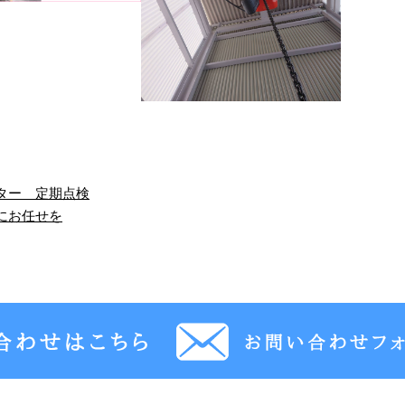
ター 定期点検
にお任せを
験者も歓迎！】メン
～簡易リフトの改修工事～
ナンススタッフ…
こんにちは！スカイエレベータ
ー株式会社です。 私たちは埼玉
ちは！ 埼玉県川越市を拠
県川越市を中心に東芝製のエレ
降機・エスカレーターの
ベータ・エスカ …
ナンス、据え付け、リニ
ューアルなどを …